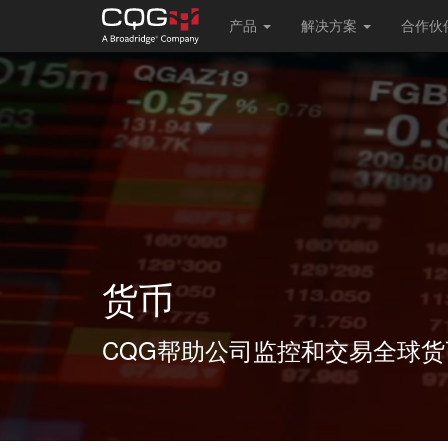
Main
产品
解决方案
合作伙
navigation
跳
转
到
主
要
内
容
货币
CQG帮助公司监控和交易全球货